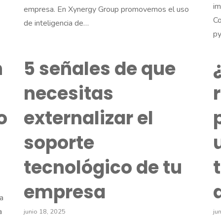
im
empresa. En Xynergy Group promovemos el uso
Co
de inteligencia de…
py
n
5 señales de que
necesitas
o
externalizar el
soporte
tecnológico de tu
empresa
a
a
junio 18, 2025
ju